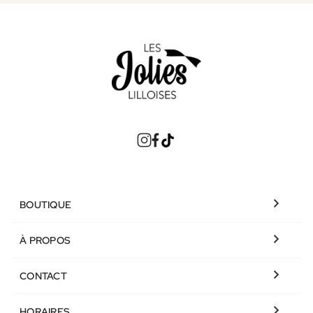

BOUTIQUE

À PROPOS

CONTACT

HORAIRES