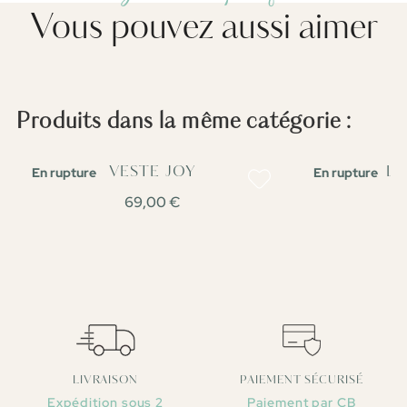
Vous pouvez aussi aimer
Produits dans la même catégorie :
En rupture
En rupture
VESTE JOY
PULL
69,00 €
LIVRAISON
PAIEMENT SÉCURISÉ
Expédition sous 2
Paiement par CB