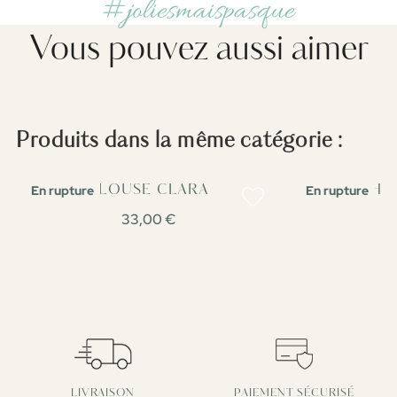
#joliesmaispasque
Vous pouvez aussi aimer
Produits dans la même catégorie :
En rupture
En rupture
BLOUSE CLARA
CHEM
33,00 €
LIVRAISON
PAIEMENT SÉCURISÉ