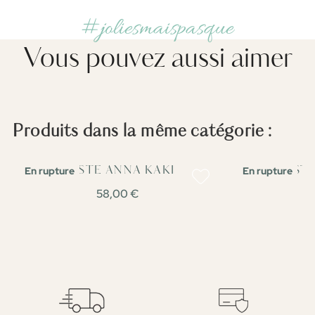
#joliesmaispasque
Vous pouvez aussi aimer
Produits dans la même catégorie :
En rupture
En rupture
VESTE ANNA KAKI
VESTE
58,00 €