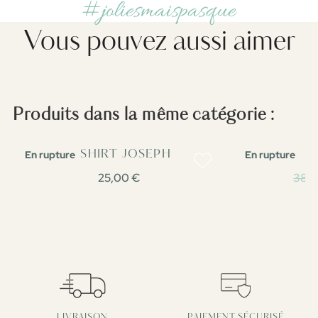
#joliesmaispasque
Vous pouvez aussi aimer
Produits dans la même catégorie :
En rupture
En rupture
T-SHIRT JOSEPH
G
25,00 €
38,
LIVRAISON
PAIEMENT SÉCURISÉ