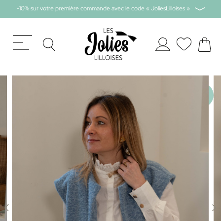
-10% sur votre première commande avec le code « JoliesLilloises »