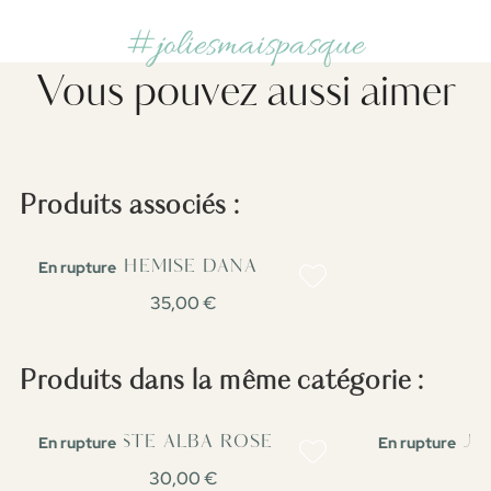
#joliesmaispasque
Vous pouvez aussi aimer
Produits associés :
En rupture
CHEMISE DANA
35,00 €
Produits dans la même catégorie :
En rupture
En rupture
VESTE ALBA ROSE
PUL
30,00 €