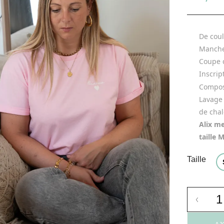
De coul
Manche
Coupe 
Inscrip
Composi
Lavage 
de chal
Alix m
taille 
Taille