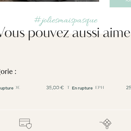
AJ
#joliesmaispasque
Vous pouvez aussi aime
rie :
35,00 €
2
rupture
En rupture
ISE JADE
T-SHIRT JOSEPH