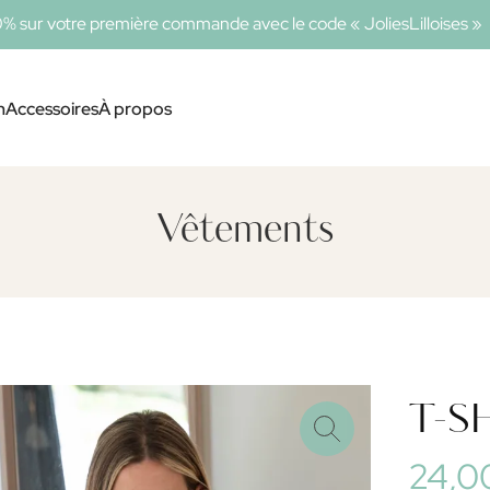
0% sur votre première commande avec le code « JoliesLilloises »
n
Accessoires
À propos
Vêtements
T-S
24,0