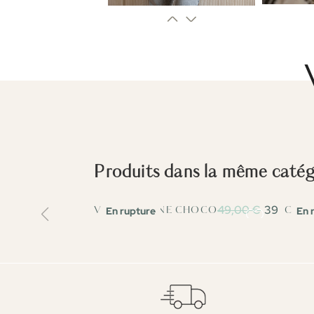
Produits dans la même catégo
49,00 €
39,20 €
En rupture
En 
VESTE JEANNE CHOCO
CHEM