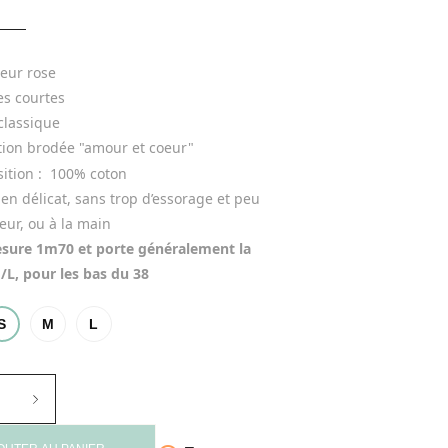
eur rose
s courtes
classique
tion brodée "amour et coeur"
tion : 
 100% coton
en délicat, sans trop d’essorage et peu 
eur, ou à la main
esure 1m70 et porte généralement la 
M/L, pour les bas du 38
S
M
L