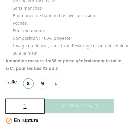
De couleur rose flash
Sans manches
Boutonnée de haut en bas avec pression
Poches
Effet moumoute
Composition :
 100% polyester
Lavage en délicat, sans trop d’essorage et peu de chaleur, 
ou à la main
Amandine mesure 1m58 et porte généralement la taille 
S/M, pour les bas XS ou S
Taille
S
M
L
AJOUTER AU PANIER

En rupture