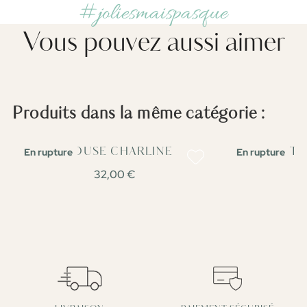
#joliesmaispasque
Vous pouvez aussi aimer
Produits dans la même catégorie :
En rupture
En rupture
BLOUSE CHARLINE
VESTE
32,00 €