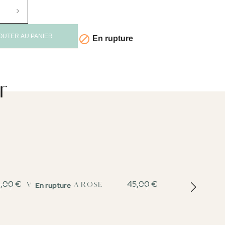
OUTER AU PANIER

En rupture
r
,00 €
45,00 €
En rupture
En rupture
VESTE ALICIA ROSE
VESTE CLEMEN