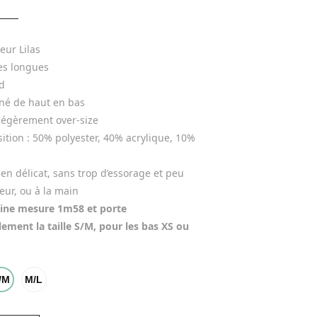
eur Lilas
s longues
d
né de haut en bas
légèrement over-size
tion :
 50% polyester, 40% acrylique, 10% 
en délicat, sans trop d’essorage et peu 
eur, ou à la main
ne mesure 1m58 et porte 
ement la taille S/M, pour les bas XS ou 
/M
M/L