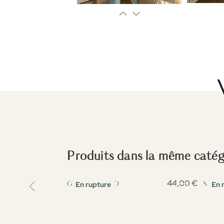
Produits dans la même catégo
44,00 €
En rupture
En 
GILET MATEO
SHOR