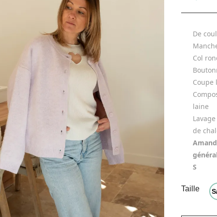
De coul
Manche
Col ron
Bouton
Coupe 
Composi
laine
Lavage 
de chal
Amandi
général
S
Taille
S