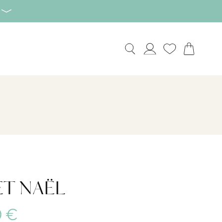
ET NAËL
0 €