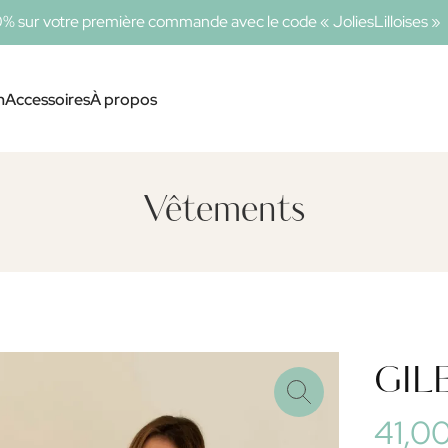
0% sur votre première commande avec le code « JoliesLilloises »
n
Accessoires
À propos
Vêtements
GIL
41,0