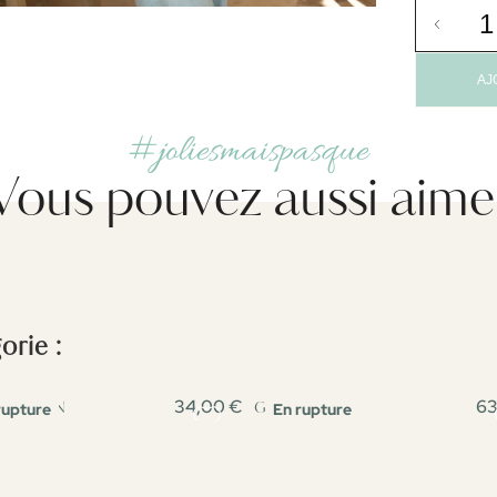
AJ
#joliesmaispasque
Vous pouvez aussi aime
rie :
34,00 €
63
rupture
En rupture
T LEON
GILET YANN